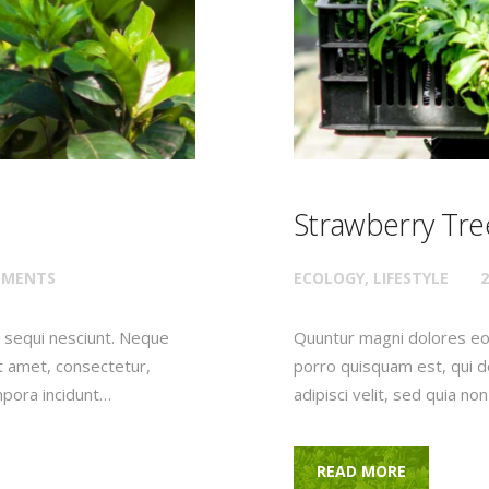
Strawberry Tre
MENTS
ECOLOGY
,
LIFESTYLE
2
 sequi nesciunt. Neque
Quuntur magni dolores eo
t amet, consectetur,
porro quisquam est, qui d
mpora incidunt…
adipisci velit, sed quia 
READ MORE