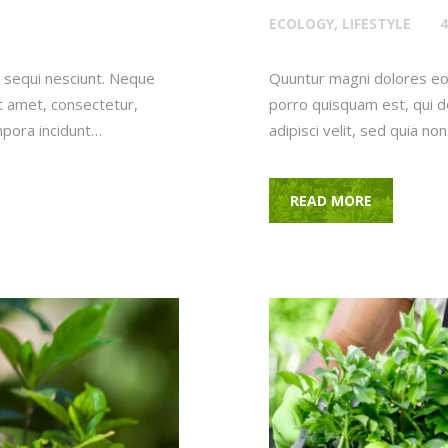
ECOLOGY
,
LIFESTYLE
4
 sequi nesciunt. Neque
Quuntur magni dolores eo
t amet, consectetur,
porro quisquam est, qui d
mpora incidunt…
adipisci velit, sed quia 
READ MORE