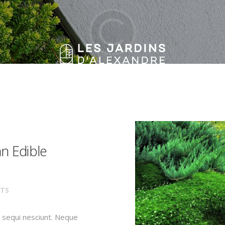
HOME
FEATURES
ABOUT US
SERVICES
GALLERY
BLOG
n Edible
CONTACTS
TS
 sequi nesciunt. Neque