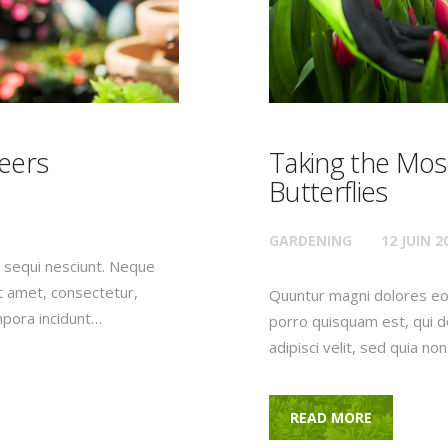
eers
Taking the Most
Butterflies
GARDENING
12 JUIN 2
 sequi nesciunt. Neque
t amet, consectetur,
Quuntur magni dolores eo
mpora incidunt…
porro quisquam est, qui d
adipisci velit, sed quia 
READ MORE