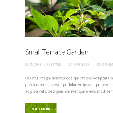
Small Terrace Garden
ECOLOGY
,
LIFESTYLE
30 MAI 2017
0
COM
Quuntur magni dolores eos qui ratione voluptatem
porro quisquam est, qui dolorem ipsum quiaolor si
adipisci velit, sed quia non numquam eius modi te
READ MORE