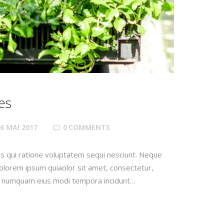
es
6 MAI 2017
0
COMMENTS
s qui ratione voluptatem sequi nesciunt. Neque
olorem ipsum quiaolor sit amet, consectetur,
non numquam eius modi tempora incidunt…