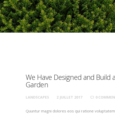
We Have Designed and Build a
Garden
LANDSCAPES
2 JUILLET 2017
0
COMMEN
Quuntur magni dolores eos qui ratione voluptatem