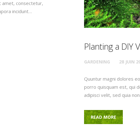
t amet, consectetur,
mpora incidunt…
Planting a DIY 
GARDENING
28 JUIN 2
Quuntur magni dolores eo
porro quisquam est, qui d
adipisci velit, sed quia 
READ MORE