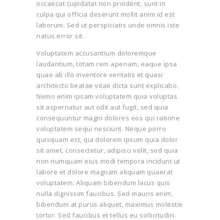
occaecat cupidatat non proident, sunt in
culpa qui officia deserunt mollit anim id est
laborum. Sed ut perspiciatis unde omnis iste
natus error sit.
Voluptatem accusantium doloremque
laudantium, totam rem aperiam, eaque ipsa
quae ab illo inventore veritatis et quasi
architecto beatae vitae dicta sunt explicabo.
Nemo enim ipsam voluptatem quia voluptas
sit aspernatur aut odit aut fugit, sed quia
consequuntur magni dolores eos qui ratione
voluptatem sequi nesciunt. Neque porro
quisquam est, qui dolorem ipsum quia dolor
sit amet, consectetur, adipisci velit, sed quia
non numquam eius modi tempora incidunt ut
labore et dolore magnam aliquam quaerat
voluptatem. Aliquam bibendum lacus quis
nulla dignissim faucibus. Sed mauris enim,
bibendum at purus aliquet, maximus molestie
tortor. Sed faucibus et tellus eu sollicitudin.