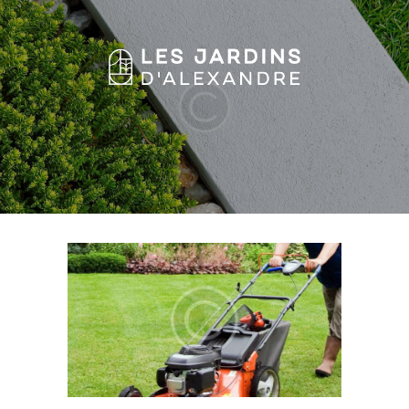
HOME
FEATURES
ABOUT US
SERVICES
GALLERY
BLOG
CONTACTS