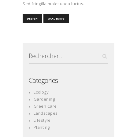
Sed fringilla malesuada luctus.
DESIGN
GARDENING
Rechercher :
Categories
Ecology
Gardening
Green Care
Landscapes
Lifestyle
Planting