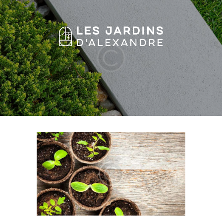
HOME
FEATURES
ABOUT US
SERVICES
GALLERY
BLOG
CONTACTS