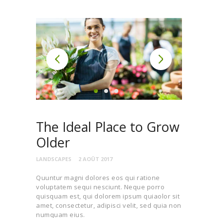
The Ideal Place to Grow
Older
LANDSCAPES
2 AOÛT 2017
Quuntur magni dolores eos qui ratione
voluptatem sequi nesciunt. Neque porro
quisquam est, qui dolorem ipsum quiaolor sit
amet, consectetur, adipisci velit, sed quia non
numquam eius.