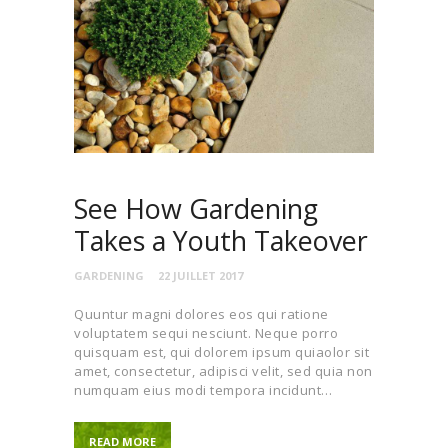
See How Gardening
Takes a Youth Takeover
GARDENING
22 JUILLET 2017
Quuntur magni dolores eos qui ratione
voluptatem sequi nesciunt. Neque porro
quisquam est, qui dolorem ipsum quiaolor sit
amet, consectetur, adipisci velit, sed quia non
numquam eius modi tempora incidunt…
READ MORE