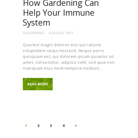
How Gardening Can
Help Your Immune
System
GARDENING
6 JUILLET 2017
Quuntur magni dolores eos qui ratione
voluptatem sequi nesciunt. Neque porro
quisquam est, qui dolorem ipsum quiaolor sit
amet, consectetur, adipisci velit, sed quia non
numquam eius modi tempora incidunt…
READ MORE
Pagination
PAGE
1
PAGE
2
>
PAGE
3
PAGE
4