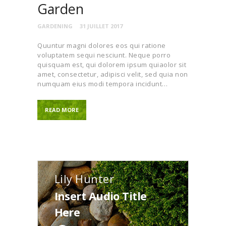
Garden
GARDENING
31 JUILLET 2017
Quuntur magni dolores eos qui ratione
voluptatem sequi nesciunt. Neque porro
quisquam est, qui dolorem ipsum quiaolor sit
amet, consectetur, adipisci velit, sed quia non
numquam eius modi tempora incidunt…
READ MORE
Lily Hunter
Insert Audio Title
Here