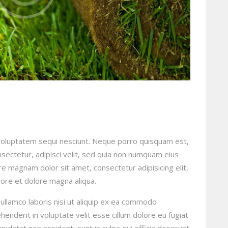
voluptatem sequi nesciunt. Neque porro quisquam est,
sectetur, adipisci velit, sed quia non numquam eius
e magnam dolor sit amet, consectetur adipisicing elit,
ore et dolore magna aliqua.
ullamco laboris nisi ut aliquip ex ea commodo
henderit in voluptate velit esse cillum dolore eu fugiat
upidatat non proident, sunt in culpa qui officia deserunt