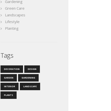
Gardening
Green Care
Landscapes
Lifestyle
Planting
Tags
DECORATION
DESIGN
GARDEN
GARDENING
INTERIOR
LANDSCAPE
PLANTS