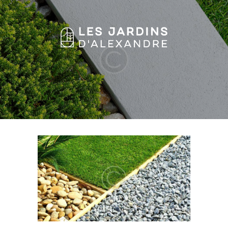
HOME
FEATURES
ABOUT US
SERVICES
GALLERY
BLOG
CONTACTS